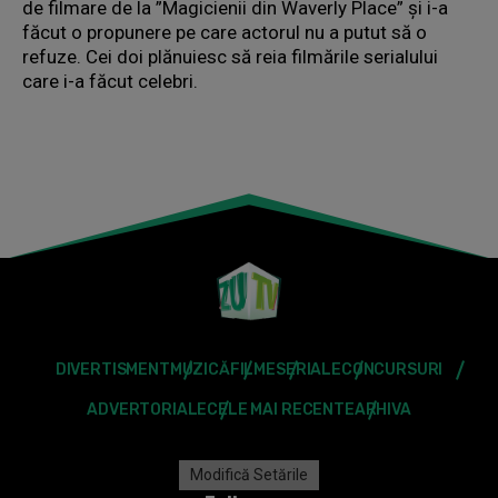
de filmare de la ”Magicienii din Waverly Place” și i-a
făcut o propunere pe care actorul nu a putut să o
refuze. Cei doi plănuiesc să reia filmările serialului
care i-a făcut celebri.
DIVERTISMENT
MUZICĂ
FILME
SERIALE
CONCURSURI
ADVERTORIALE
CELE MAI RECENTE
ARHIVA
Modifică Setările