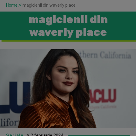
Home
//
magicienii din waverly place
magicienii din
waverly place
Seriale
// 2 februarie 2024