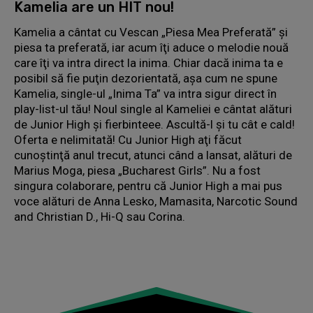
Kamelia are un HIT nou!
Kamelia a cântat cu Vescan „Piesa Mea Preferată” şi
piesa ta preferată, iar acum îţi aduce o melodie nouă
care îţi va intra direct la inima. Chiar dacă inima ta e
posibil să fie puţin dezorientată, aşa cum ne spune
Kamelia, single-ul „Inima Ta” va intra sigur direct în
play-list-ul tău! Noul single al Kameliei e cântat alături
de Junior High şi fierbinteee. Ascultă-l şi tu cât e cald!
Oferta e nelimitată! Cu Junior High aţi făcut
cunoştinţă anul trecut, atunci când a lansat, alături de
Marius Moga, piesa „Bucharest Girls”. Nu a fost
singura colaborare, pentru că Junior High a mai pus
voce alături de Anna Lesko, Mamasita, Narcotic Sound
and Christian D., Hi-Q sau Corina.