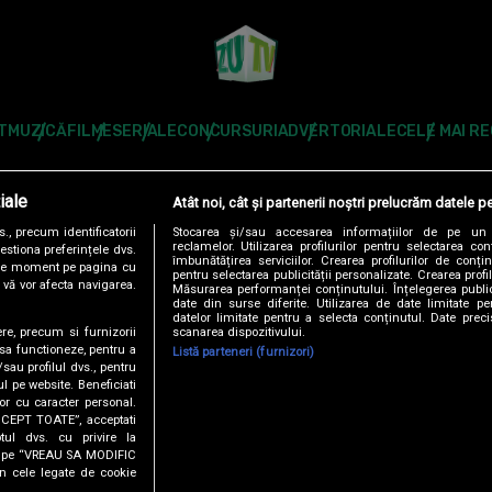
T
MUZICĂ
FILME
SERIALE
CONCURSURI
ADVERTORIALE
CELE MAI R
Modifică Setările
iale
Atât noi, cât și partenerii noștri prelucrăm datele pe
Follow us:
, precum identificatorii
Stocarea și/sau accesarea informațiilor de pe un 
reclamelor. Utilizarea profilurilor pentru selectarea con
estiona preferințele dvs.
îmbunătățirea serviciilor. Crearea profilurilor de conținu
orice moment pe pagina cu
pentru selectarea publicității personalizate. Crearea profil
u vă vor afecta navigarea.
Măsurarea performanței conținutului. Înțelegerea public
date din surse diferite. Utilizarea de date limitate pen
datelor limitate pentru a selecta conținutul. Date preci
scanarea dispozitivului.
ere, precum si furnizorii
DENTIALITATE
ANTENA TV GROUP S.A. – DATE COMPANIE
CODUL DE
 sa functioneze, pentru a
Listă parteneri (furnizori)
/sau profilul dvs., pentru
ul pe website. Beneficiati
RO
AS.RO
CATINE.RO
HELLOTASTE.RO
DEPARINTI.RO
MEDICOOL.RO
or cu caracter personal.
ACCEPT TOATE”, acceptati
USEIT.RO
RETETEFELDEFEL.RO
TRENDS ANTENAPLAY
ANTENAPLA
tul dvs. cu privire la
ick pe “VREAU SA MODIFIC
n cele legate de cookie