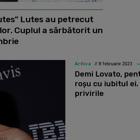
utes” Lutes au petrecut
 lor. Cuplul a sărbătorit un
mbrie
Arhiva
// 8 februarie 2023
Demi Lovato, pent
roșu cu iubitul ei
privirile