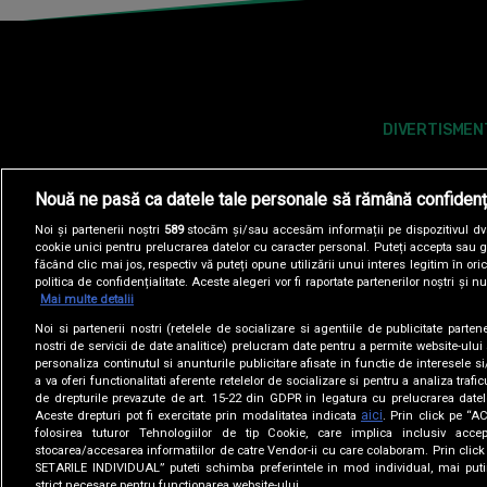
DIVERTISMEN
Nouă ne pasă ca datele tale personale să rămână confidenț
Noi și partenerii noștri
589
stocăm și/sau accesăm informații pe dispozitivul dvs.
cookie unici pentru prelucrarea datelor cu caracter personal. Puteți accepta sau g
făcând clic mai jos, respectiv vă puteți opune utilizării unui interes legitim în 
politica de confidențialitate. Aceste alegeri vor fi raportate partenerilor noștri și n
Mai multe detalii
Noi si partenerii nostri (retelele de socializare si agentiile de publicitate parten
POLITICA DE COOKIES
POLITICA DE CONFI
nostri de servicii de date analitice) prelucram date pentru a permite website-ului
personaliza continutul si anunturile publicitare afisate in functie de interesele si
a va oferi functionalitati aferente retelelor de socializare si pentru a analiza trafic
SITE-URI ANTENA GROUP
A1.RO
ANTENASTARS.
de drepturile prevazute de art. 15-22 din GDPR in legatura cu prelucrarea datel
aici
Aceste drepturi pot fi exercitate prin modalitatea indicata
. Prin click pe “
folosirea tuturor Tehnologiilor de tip Cookie, care implica inclusiv accep
stocarea/accesarea informatiilor de catre Vendor-ii cu care colaboram. Prin cl
SETARILE INDIVIDUAL” puteti schimba preferintele in mod individual, mai puti
strict necesare pentru functionarea website-ului.