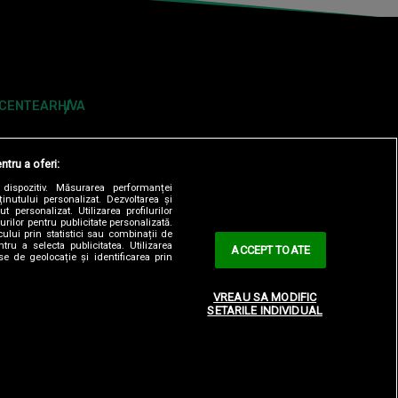
ECENTE
ARHIVA
ntru a oferi:
dispozitiv. Măsurarea performanței
ținutului personalizat. Dezvoltarea și
t personalizat. Utilizarea profilurilor
urilor pentru publicitate personalizată.
ului prin statistici sau combinații de
tru a selecta publicitatea. Utilizarea
ACCEPT TOATE
se de geolocație și identificarea prin
ONTOLOGIC
TERMENI ȘI CONDITII
CONTACT
VREAU SA MODIFIC
SETARILE INDIVIDUAL
OBSERVATORNEWS.RO
SPYNEWS.RO
TVHAPPY.RO
Y