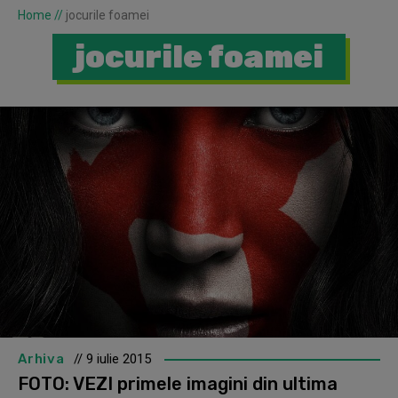
Home
//
jocurile foamei
jocurile foamei
Arhiva
// 9 iulie 2015
FOTO: VEZI primele imagini din ultima