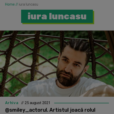
Home
//
iura luncasu
iura luncasu
Arhiva
// 25 august 2021
@smiley_actorul. Artistul joacă rolul