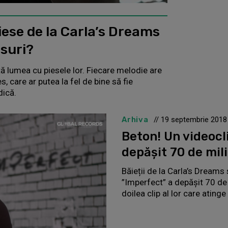
ese de la Carla’s Dreams
suri?
tă lumea cu piesele lor. Fiecare melodie are
, care ar putea la fel de bine să fie
dică.
Arhiva
// 19 septembrie 2018
Beton! Un videocl
depășit 70 de mili
Băieții de la Carla’s Dreams
”Imperfect” a depășit 70 de 
doilea clip al lor care ating