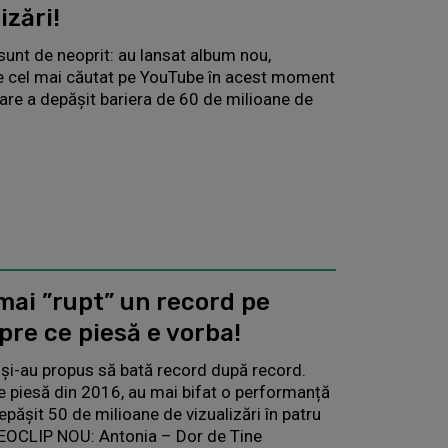
izări!
 sunt de neoprit: au lansat album nou,
 e cel mai căutat pe YouTube în acest moment
care a depășit bariera de 60 de milioane de
mai ”rupt” un record pe
pre ce piesă e vorba!
 și-au propus să bată record după record.
e piesă din 2016, au mai bifat o performanță
depășit 50 de milioane de vizualizări în patru
IDEOCLIP NOU: Antonia – Dor de Tine