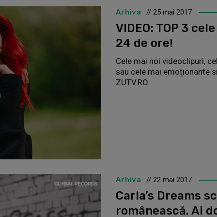
Arhiva
// 25 mai 2017
VIDEO: TOP 3 cele 
24 de ore!
Cele mai noi videoclipuri, c
sau cele mai emoţionante sit
ZUTV.RO.
Arhiva
// 22 mai 2017
Carla’s Dreams sc
românească. Al do