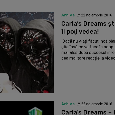
Arhiva
// 22 noiembrie 2016
Carla’s Dreams şt
îl poţi vedea!
Dacă nu v-aţi făcut încă pla
ştie însă ce va face în noapte
mai ales după succesul înreg
cea mai tare reacţie la video
Arhiva
// 22 noiembrie 2016
Carla’s Dreams –