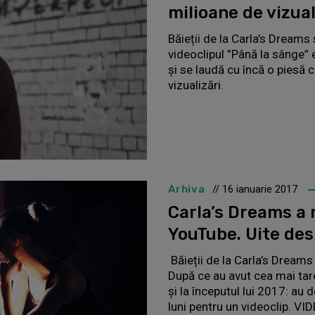
milioane de vizual
Băieții de la Carla’s Dreams
videoclipul ”Până la sânge”
și se laudă cu încă o piesă 
vizualizări.
Arhiva
// 16 ianuarie 2017
Carla’s Dreams a 
YouTube. Uite des
Băieții de la Carla’s Dreams
După ce au avut cea mai tar
și la începutul lui 2017: au 
luni pentru un videoclip. V