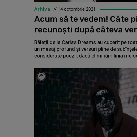
Arhiva
// 14 octombrie 2021
Acum să te vedem! Câte pi
recunoști după câteva ver
Băieții de la Carla’s Dreams au cucerit pe toa
un mesaj profund și versuri pline de subînțeles
considerate poezii, dacă eliminăm linia melo