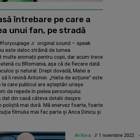
asă întrebare pe care a
ea unui fan, pe stradă
 #foryoupage ♬ original sound – speak
 nu este deloc străină de lumea
at multe animații pentru copii, dar acum trece
prietenă cu BRomania, așa că de fiecare dată
culos și natural. Drept dovadă, Matei a
i să îi revină Antoniei. „Haita de acțiune” este
la care publicul are așteptări uriașe.
trem de repede în pielea personajului.
 a dat din casă câteva detalii despre
 o poliștă mai dură. Mă enervez foarte, foarte
ibuția filmului mai fac parte și Anca Dinicu și
Arhiva
// 1 noiembrie 2022