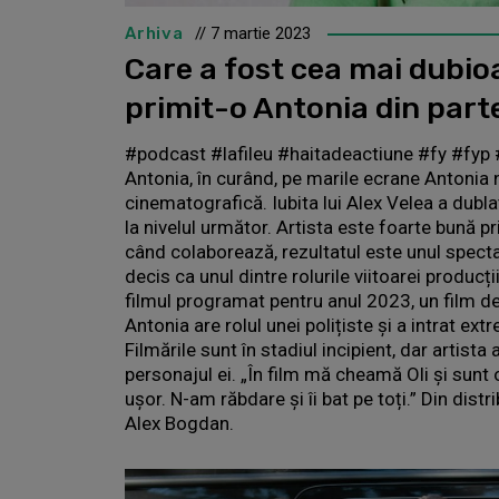
Arhiva
// 7 martie 2023
Care a fost cea mai dubio
primit-o Antonia din part
#podcast #lafileu #haitadeactiune #fy #fyp
Antonia, în curând, pe marile ecrane Antonia
cinematografică. Iubita lui Alex Velea a dubl
la nivelul următor. Artista este foarte bună 
când colaborează, rezultatul este unul specta
decis ca unul dintre rolurile viitoarei producți
filmul programat pentru anul 2023, un film de 
Antonia are rolul unei polițiste și a intrat ex
Filmările sunt în stadiul incipient, dar artista
personajul ei. „În film mă cheamă Oli și sunt
ușor. N-am răbdare și îi bat pe toți.” Din distr
Alex Bogdan.