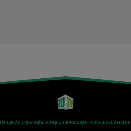
T
MUZICĂ
FILME
SERIALE
CONCURSURI
ADVERTORIALE
CELE MAI R