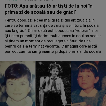
FOTO: Așa arătau 16 artiști de la noi în
prima zi de școală sau de grădi’
Pentru copii, azi e cea mai grea zi din an: ziua aia în
care se termină vacanța de vară și se întorc la școală
sau la grădi’. Chiar dacă ești bococ sau ”veteran”, noi
îți ținem pumnii, îți dorim mult succes în noul an școlar
și ținem un moment de reculegere alături de tine,
pentru că s-a terminat vacanța. 7 imagini care arată
perfect cum te simţi înainte şi după prima zi de şcoală