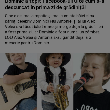
Dominic a topit Facebook-ul! Uite cum s-a
descurcat în prima zi de grădiniță!
Cine e cel mai simpatic și mai cuminte băiețel cu
părinți celebri? Dominic! Fiul Antoniei și al lui Alex
Velea s-a făcut băiat mare și merge deja la grădi’. Ieri
a fost prima zi, iar Dominic a fost numai un zâmbet.
LOL! Alex Velea și Antonia s-au gândit deja la o
meserie pentru Dominic