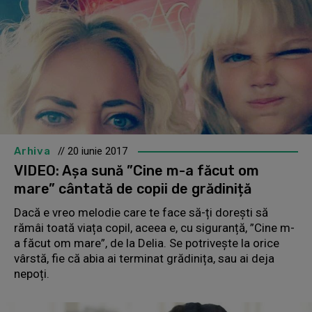
Arhiva
// 20 iunie 2017
VIDEO: Așa sună ”Cine m-a făcut om
mare” cântată de copii de grădiniță
Dacă e vreo melodie care te face să-ți dorești să
rămâi toată viața copil, aceea e, cu siguranță, ”Cine m-
a făcut om mare”, de la Delia. Se potrivește la orice
vârstă, fie că abia ai terminat grădinița, sau ai deja
nepoți.