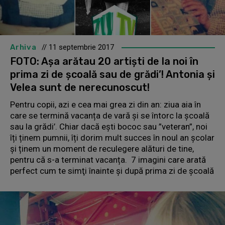
Arhiva
// 11 septembrie 2017
FOTO: Așa arătau 20 artiști de la noi în
prima zi de școală sau de grădi’! Antonia și
Velea sunt de nerecunoscut!
Pentru copii, azi e cea mai grea zi din an: ziua aia în
care se termină vacanța de vară și se întorc la școală
sau la grădi’. Chiar dacă ești bococ sau ”veteran”, noi
îți ținem pumnii, îți dorim mult succes în noul an școlar
și ținem un moment de reculegere alături de tine,
pentru că s-a terminat vacanța. 7 imagini care arată
perfect cum te simţi înainte şi după prima zi de şcoală