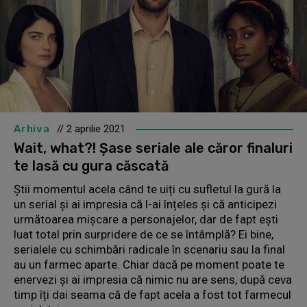
Arhiva
// 2 aprilie 2021
Wait, what?! Șase seriale ale căror finaluri
te lasă cu gura căscată
Știi momentul acela când te uiți cu sufletul la gură la
un serial și ai impresia că l-ai înțeles și că anticipezi
următoarea mișcare a personajelor, dar de fapt ești
luat total prin surpridere de ce se întâmplă? Ei bine,
serialele cu schimbări radicale în scenariu sau la final
au un farmec aparte. Chiar dacă pe moment poate te
enervezi și ai impresia că nimic nu are sens, după ceva
timp îți dai seama că de fapt acela a fost tot farmecul