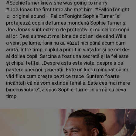
#SophieTurner knew she was going to marry
#JoeJonas the first time she met him. #FallonTonight
♬ original sound – FallonTonight Sophie Turner își
protejează copiii de lumea mondenă Sophie Turner și
Joe Jonas sunt extrem de protectivi și cu cei doi copii
ai lor. Deși au trecut mai bine de doi ani de când Willa
a venit pe lume, fanii nu au văzut nici până acum cum
arată. Între timp, cuplul a primit în viața lor și pe cel de-
al doilea copil. Sarcina a fost una secretă și la fel este
și chipul fetiței. „Despre asta este viața, despre a da
naștere unei noi generații. Este un lucru minunat să îmi
văd fiica cum crește pe zi ce trece. Suntem foarte
încântați că ne vom extinde familia. Este cea mai mare
binecuvântare”, a spus Sophie Turner în urmă cu ceva
timp.