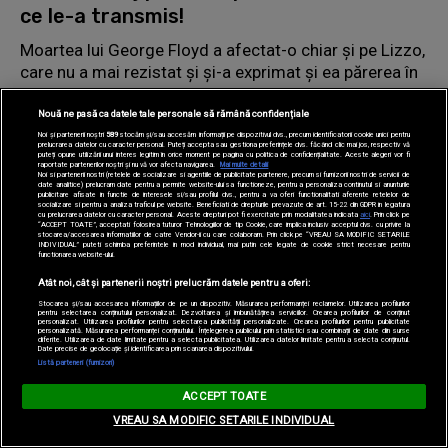
ce le-a transmis!
Moartea lui George Floyd a afectat-o chiar și pe Lizzo,
care nu a mai rezistat și și-a exprimat și ea părerea în
mediul online.
Nouă ne pasă ca datele tale personale să rămână confidențiale
Noi și partenerii noștri
589
stocăm și/sau accesăm informații pe dispozitivul dvs., precum identificatorii cookie unici pentru
prelucrarea datelor cu caracter personal. Puteți accepta sau gestiona preferințele dvs. făcând clic mai jos, respectiv vă
puteți opune utilizării unui interes legitim în orice moment pe pagina cu politica de confidențialitate. Aceste alegeri vor fi
raportate partenerilor noștri și nu vă vor afecta navigarea.
Mai multe detalii
Noi si partenerii nostri (retelele de socializare si agentiile de publicitate partenere, precum si furnizorii nostri de servicii de
date analitice) prelucram date pentru a permite website-ului sa functioneze, pentru a personaliza continutul si anunturile
publicitare afisate in functie de interesele si/sau profilul dvs., pentru a va oferi functionalitati aferente retelelor de
socializare si pentru a analiza traficul pe website. Beneficiati de drepturile prevazute de art. 15-22 din GDPR in legatura
cu prelucrarea datelor cu caracter personal. Aceste drepturi pot fi exercitate prin modalitatea indicata
aici
. Prin click pe
“ACCEPT TOATE”, acceptati folosirea tuturor Tehnologiilor de tip Cookie, care implica inclusiv acceptul dvs. cu privire la
stocarea/accesarea informatiilor de catre Vendor-ii cu care colaboram. Prin click pe “VREAU SA MODIFIC SETARILE
INDIVIDUAL” puteti schimba preferintele in mod individual, mai putin cele legate de cookie strict necesare pentru
functionarea website-ului.
Atât noi, cât și partenerii noștri prelucrăm datele pentru a oferi:
Stocarea și/sau accesarea informațiilor de pe un dispozitiv. Măsurarea performanței reclamelor. Utilizarea profilurilor
pentru selectarea conținutului personalizat. Dezvoltarea și îmbunătățirea serviciilor. Crearea profilurilor de conținut
personalizat. Utilizarea profilurilor pentru selectarea publicității personalizate. Crearea profilurilor pentru publicitate
personalizată. Măsurarea performanței conținutului. Înțelegerea publicului prin statistici sau combinații de date din surse
diferite. Utilizarea de date limitate pentru a selecta publicitatea. Utilizarea datelor limitate pentru a selecta conținutul.
Date precise de geolocație și identificarea prin scanarea dispozitivului.
Listă parteneri (furnizori)
ACCEPT TOATE
Arhiva
// 1 iunie 2020
VREAU SA MODIFIC SETARILE INDIVIDUAL
Delia, veste mare pentru fanii ei. Uite ce