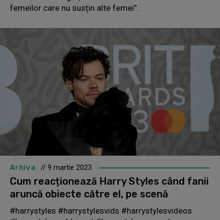
femeilor care nu susțin alte femei”.
Arhiva
// 9 martie 2023
Cum reacționează Harry Styles când fanii
aruncă obiecte către el, pe scenă
#harrystyles #harrystylesvids #harrystylesvideos