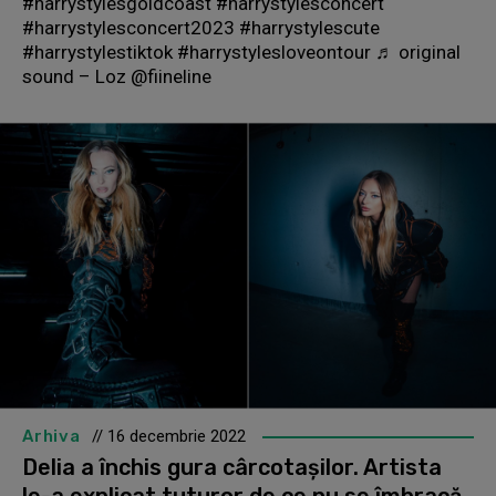
#harrystylesgoldcoast #harrystylesconcert
#harrystylesconcert2023 #harrystylescute
#harrystylestiktok #harrystylesloveontour ♬ original
sound – Loz @fiineline
Arhiva
// 16 decembrie 2022
Delia a închis gura cârcotașilor. Artista
le-a explicat tuturor de ce nu se îmbracă