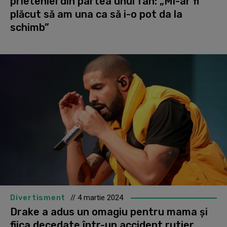
prieteniei din partea unui fan: „Mi-ar fi
plăcut să am una ca să i-o pot da la
schimb”
Divertisment
// 4 martie 2024
Drake a adus un omagiu pentru mama și
fiica decedate într-un accident rutier