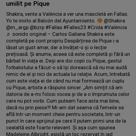
umilit pe Pique
Shakira, vente a València a ver una mascletà en Fallas.
Yo te invito al Balcón del Ayuntamiento.
@Shakira
@m_argp @bzrp #Fallas #Falles23 #Crida #València
♬ sonido original – Carlos Galiana Shakira este
completă pe cont propriu Despărțirea de Pique i-a
lăsat un gust amar, dar a învățat-o și o lecție
prețioasă. Și anume, aceea că este completă și fără un
bărbat în viața ei. Deși are doi copii cu Pique, gestul
fotbalistului a făcut-o să își dorească să nu mai audă
nimic de el și nici de actuala lui relație. Acum, întrebată
cum este viața ei de când nu mai formează un cuplu
cu Pique, artista a răspuns sincer. „Am simțit că am
datoria de a-mi folosi vocea și de a o împrumuta celor
care nu pot vorbi. Cum puteam face asta mai bine,
dacă nu prin piese?! Mi-am dat seama că femeile se
află într-un moment cheie pentru societate, într-un
punct în care sprijinul pe care îl putem primi una de la
cealaltă este foarte relevant. Și așa cum spunea
Madeleine Albright, există un loc rezervat în iad