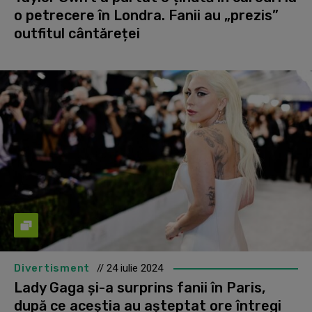
o petrecere în Londra. Fanii au „prezis”
outfitul cântăreței
Divertisment
// 24 iulie 2024
Lady Gaga și-a surprins fanii în Paris,
după ce aceștia au așteptat ore întregi