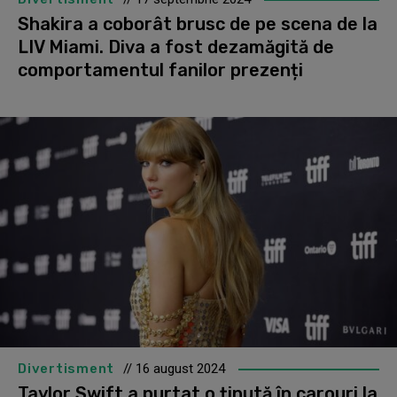
Shakira a coborât brusc de pe scena de la
LIV Miami. Diva a fost dezamăgită de
comportamentul fanilor prezenți
Divertisment
// 16 august 2024
Taylor Swift a purtat o ținută în carouri la