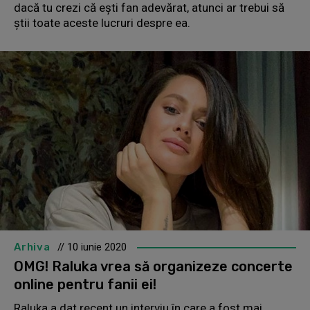
dacă tu crezi că ești fan adevărat, atunci ar trebui să
știi toate aceste lucruri despre ea.
Arhiva
// 10 iunie 2020
OMG! Raluka vrea să organizeze concerte
online pentru fanii ei!
Raluka a dat recent un interviu în care a fost mai