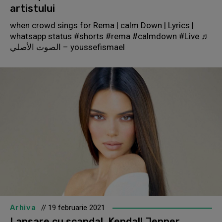
artistului
when crowd sings for Rema | calm Down | Lyrics |
whatsapp status #shorts #rema #calmdown #Live ♬
الصوت الأصلي – youssefismael
Arhiva
// 19 februarie 2021
Lansare cu scandal. Kendall Jenner,