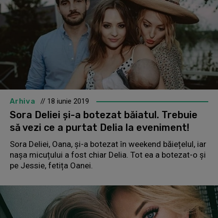
Arhiva
// 18 iunie 2019
Sora Deliei și-a botezat băiatul. Trebuie
să vezi ce a purtat Delia la eveniment!
Sora Deliei, Oana, și-a botezat în weekend băiețelul, iar
nașa micuțului a fost chiar Delia. Tot ea a botezat-o și
pe Jessie, fetița Oanei.