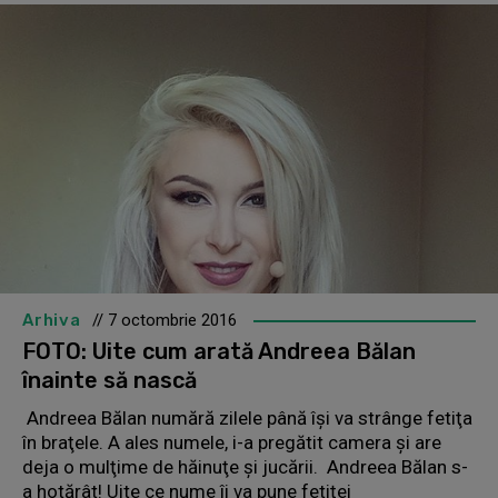
Arhiva
// 7 octombrie 2016
FOTO: Uite cum arată Andreea Bălan
înainte să nască
Andreea Bălan numără zilele până îşi va strânge fetiţa
în braţele. A ales numele, i-a pregătit camera şi are
deja o mulţime de hăinuţe şi jucării. Andreea Bălan s-
a hotărât! Uite ce nume îi va pune fetiţei