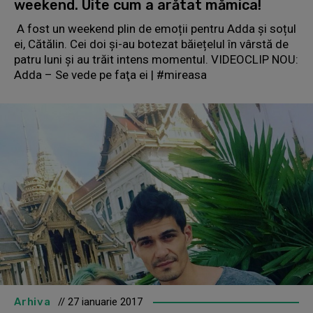
weekend. Uite cum a arătat mămica!
A fost un weekend plin de emoții pentru Adda și soțul
ei, Cătălin. Cei doi și-au botezat băiețelul în vârstă de
patru luni și au trăit intens momentul. VIDEOCLIP NOU:
Adda – Se vede pe faţa ei | #mireasa
Arhiva
// 27 ianuarie 2017