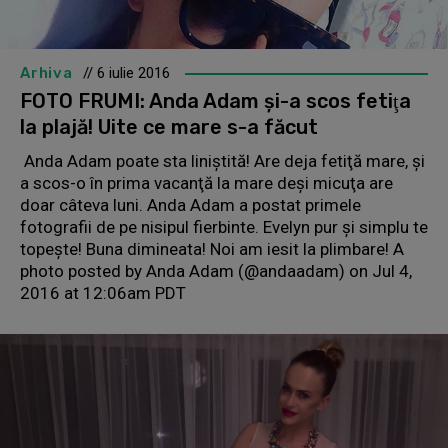
Arhiva
// 6 iulie 2016
FOTO FRUMI: Anda Adam şi-a scos fetiţa
la plajă! Uite ce mare s-a făcut
Anda Adam poate sta liniştită! Are deja fetiţă mare, şi
a scos-o în prima vacanţă la mare deşi micuţa are
doar câteva luni. Anda Adam a postat primele
fotografii de pe nisipul fierbinte. Evelyn pur şi simplu te
topeşte! Buna dimineata! Noi am iesit la plimbare! A
photo posted by Anda Adam (@andaadam) on Jul 4,
2016 at 12:06am PDT