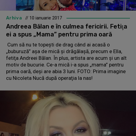
Arhiva
// 10 ianuarie 2017
Andreea Bălan e în culmea fericirii. Fetiţa
ei a spus „Mama” pentru prima oară
Cum să nu te topeşti de drag când ai acasă o
„buburuză” aşa de mică şi drăgălaşă, precum e Ella,
fetiţa Andreei Bălan. În plus, artista are acum şi un alt
motiv de bucurie. Ce-a mică i-a spus „mama” pentru
prima oară, deşi are abia 3 luni. FOTO: Prima imagine
cu Nicoleta Nucă după operaţia la nas!