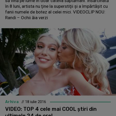
să vină pe lume în doar câteva săptămâni. Însărcinată
în 8 luni, artista nu ţine la superstiţii şi a împărtăşit cu
fanii numele de botez al celei mici. VIDEOCLIP NOU:
Randi – Ochii ăia verzi
Arhiva
// 18 iulie 2016
VIDEO: TOP 4 cele mai COOL știri din
ultimele 24 de ore!