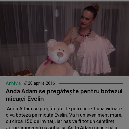
Arhiva
// 20 aprilie 2016
Anda Adam se pregăteşte pentru botezul
micuţei Evelin
Anda Adam se pregăteşte de petrecere. Luna viitoare
o va boteza pe micuţa Evelin. Va fi un eveniment mare,
cu circa 150 de invitaţi, iar naş va fi tot un cântăreţ
Jorge, împreună cu soţia lui. Anda Adam spune că a