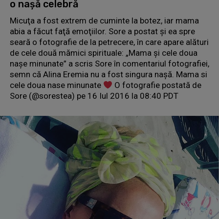
o naşă celebră
Micuţa a fost extrem de cuminte la botez, iar mama
abia a făcut faţă emoţiilor. Sore a postat şi ea spre
seară o fotografie de la petrecere, în care apare alături
de cele două mămici spirituale: „Mama și cele doua
nașe minunate” a scris Sore în comentariul fotografiei,
semn că Alina Eremia nu a fost singura naşă. Mama si
cele doua nase minunate
O fotografie postată de
Sore (@sorestea) pe 16 Iul 2016 la 08:40 PDT