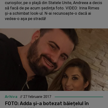
curioşilor, pe o plajă din Statele Unite, Andreea a decis
să facă de pe acum şedinţa foto. VIDEO: Irina Rimes
şi-a schimbat look-ul. N-ai recunoaşte-o dacă ai
vedea-o aşa pe stradă!
Arhiva
// 27 februarie 2017
FOTO: Adda și-a botezat băiețelul în