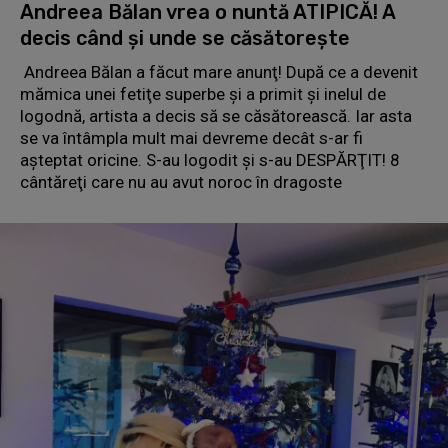
Andreea Bălan vrea o nuntă ATIPICĂ! A
decis când şi unde se căsătoreşte
Andreea Bălan a făcut mare anunţ! După ce a devenit
mămica unei fetiţe superbe şi a primit şi inelul de
logodnă, artista a decis să se căsătorească. Iar asta
se va întâmpla mult mai devreme decât s-ar fi
aşteptat oricine. S-au logodit şi s-au DESPĂRŢIT! 8
cântăreţi care nu au avut noroc în dragoste