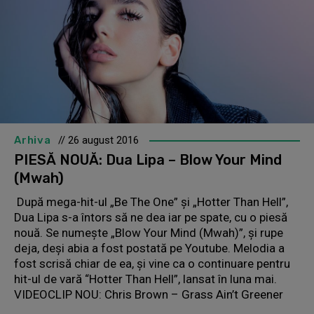
Arhiva
// 26 august 2016
PIESĂ NOUĂ: Dua Lipa – Blow Your Mind
(Mwah)
După mega-hit-ul „Be The One” şi „Hotter Than Hell”,
Dua Lipa s-a întors să ne dea iar pe spate, cu o piesă
nouă. Se numeşte „Blow Your Mind (Mwah)”, şi rupe
deja, deşi abia a fost postată pe Youtube. Melodia a
fost scrisă chiar de ea, şi vine ca o continuare pentru
hit-ul de vară “Hotter Than Hell”, lansat în luna mai.
VIDEOCLIP NOU: Chris Brown – Grass Ain’t Greener