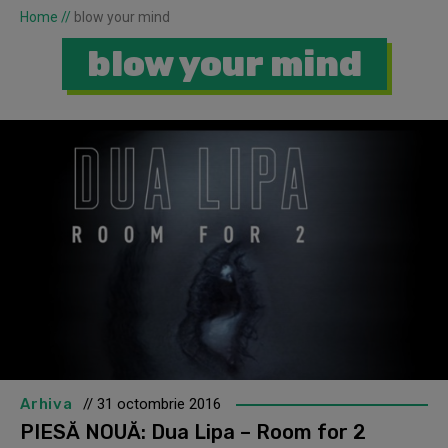
Home
//
blow your mind
blow your mind
Arhiva
// 31 octombrie 2016
PIESĂ NOUĂ: Dua Lipa – Room for 2