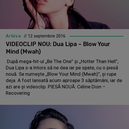
Arhiva
// 12 septembrie 2016
VIDEOCLIP NOU: Dua Lipa – Blow Your
Mind (Mwah)
După mega-hit-ul „Be The One” şi „Hotter Than Hell”,
Dua Lipa s-a întors să ne dea iar pe spate, cu o piesă
nouă. Se numeşte „Blow Your Mind (Mwah)”, şi rupe
deja. A fost lansată acum aproape 3 săptămâni, iar de
azi are și videoclip. PIESĂ NOUĂ: Céline Dion –
Recovering