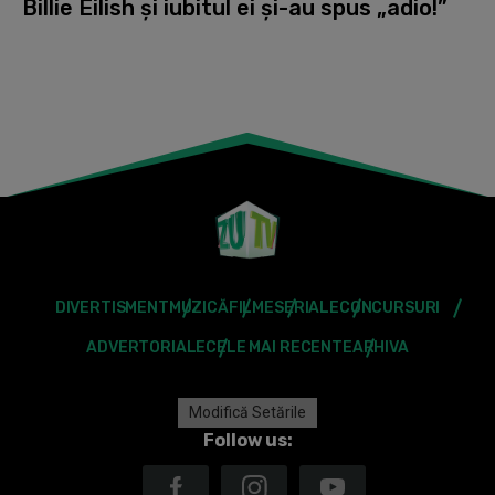
Billie Eilish și iubitul ei și-au spus „adio!”
DIVERTISMENT
MUZICĂ
FILME
SERIALE
CONCURSURI
ADVERTORIALE
CELE MAI RECENTE
ARHIVA
Modifică Setările
Follow us: