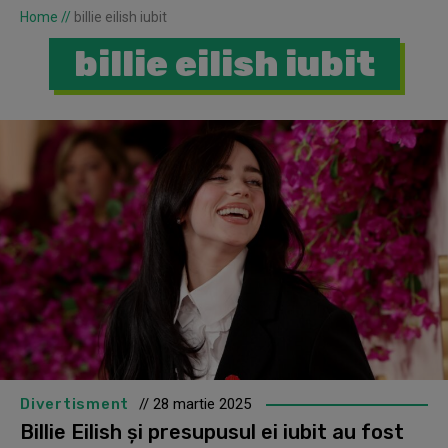
Home
//
billie eilish iubit
billie eilish iubit
Divertisment
// 28 martie 2025
Billie Eilish și presupusul ei iubit au fost