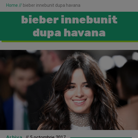
Home
//
bieber innebunit dupa havana
bieber innebunit
dupa havana
Arhiva
// 5 octombrie 2017