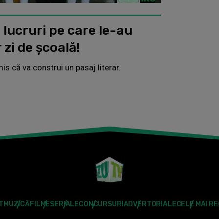
 lucruri pe care le-au
 zi de școală!
is că va construi un pasaj literar.
T
MUZICĂ
FILME
SERIALE
CONCURSURI
ADVERTORIALE
CELE MAI R