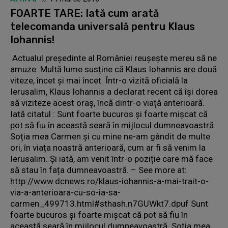
FOARTE TARE: Iată cum arată
telecomanda universală pentru Klaus
Iohannis!
Actualul președinte al României reușește mereu să ne
amuze. Multă lume susține că Klaus Iohannis are două
viteze, încet și mai încet. Într-o vizită oficială la
Ierusalim, Klaus Iohannis a declarat recent că își dorea
să viziteze acest oraș, încă dintr-o viață anterioară.
Iată citatul : Sunt foarte bucuros și foarte mișcat că
pot să fiu în această seară în mijlocul dumneavoastră.
Soția mea Carmen și cu mine ne-am gândit de multe
ori, în viața noastră anterioară, cum ar fi să venim la
Ierusalim. Și iată, am venit într-o poziție care mă face
să stau în fața dumneavoastră. – See more at:
http://www.dcnews.ro/klaus-iohannis-a-mai-trait-o-
via-a-anterioara-cu-so-ia-sa-
carmen_499713.html#sthash.n7GUWkt7.dpuf Sunt
foarte bucuros și foarte mișcat că pot să fiu în
această seară în mijlocul dumneavoastră. Soția mea