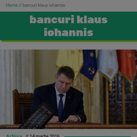
Home
//
bancuri klaus iohannis
bancuri klaus
iohannis
Arhiva
// 14 martie 2016