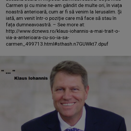
Carmen și cu mine ne-am gândit de multe ori, în viața
noastră anterioară, cum ar fi să venim la Ierusalim. Și
iată, am venit într-o poziție care mă face să stau în
fața dumneavoastră. – See more at:
http://www.dcnews.ro/klaus-iohannis-a-mai-trait-o-
via-a-anterioara-cu-so-ia-sa-
carmen_499713.html#sthash.n7GUWkt7.dpuf