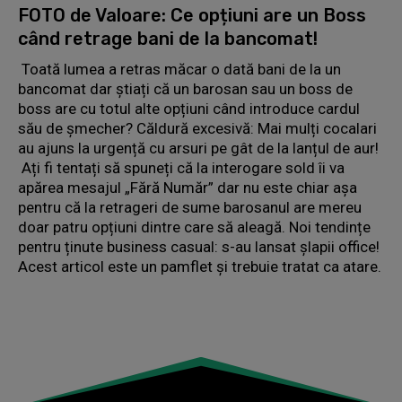
FOTO de Valoare: Ce opțiuni are un Boss
când retrage bani de la bancomat!
Toată lumea a retras măcar o dată bani de la un
bancomat dar știați că un barosan sau un boss de
boss are cu totul alte opțiuni când introduce cardul
său de șmecher? Căldură excesivă: Mai mulți cocalari
au ajuns la urgență cu arsuri pe gât de la lanțul de aur!
Ați fi tentați să spuneți că la interogare sold îi va
apărea mesajul „Fără Număr” dar nu este chiar așa
pentru că la retrageri de sume barosanul are mereu
doar patru opțiuni dintre care să aleagă. Noi tendințe
pentru ținute business casual: s-au lansat șlapii office!
Acest articol este un pamflet şi trebuie tratat ca atare.