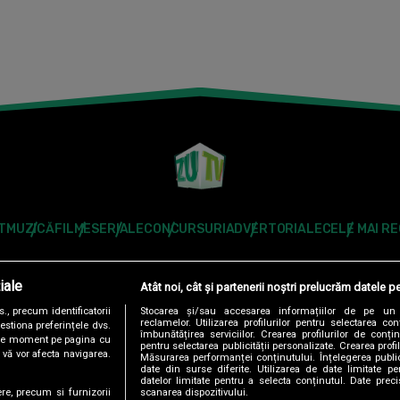
T
MUZICĂ
FILME
SERIALE
CONCURSURI
ADVERTORIALE
CELE MAI R
Modifică Setările
iale
Atât noi, cât și partenerii noștri prelucrăm datele pe
Follow us:
, precum identificatorii
Stocarea și/sau accesarea informațiilor de pe un 
reclamelor. Utilizarea profilurilor pentru selectarea con
estiona preferințele dvs.
îmbunătățirea serviciilor. Crearea profilurilor de conținu
orice moment pe pagina cu
pentru selectarea publicității personalizate. Crearea profil
u vă vor afecta navigarea.
Măsurarea performanței conținutului. Înțelegerea public
date din surse diferite. Utilizarea de date limitate pen
datelor limitate pentru a selecta conținutul. Date preci
scanarea dispozitivului.
ere, precum si furnizorii
DENTIALITATE
ANTENA TV GROUP S.A. – DATE COMPANIE
CODUL DE