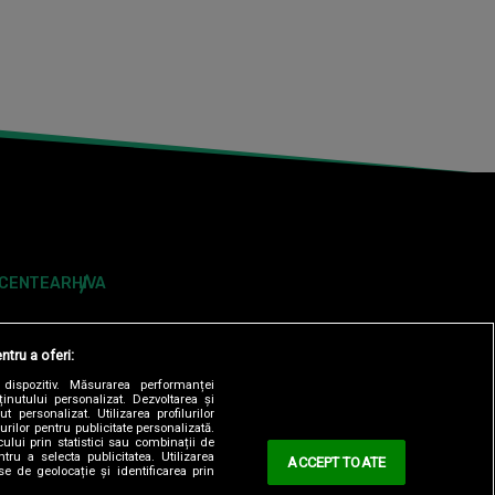
ECENTE
ARHIVA
ntru a oferi:
dispozitiv. Măsurarea performanței
ținutului personalizat. Dezvoltarea și
t personalizat. Utilizarea profilurilor
urilor pentru publicitate personalizată.
ului prin statistici sau combinații de
tru a selecta publicitatea. Utilizarea
ACCEPT TOATE
se de geolocație și identificarea prin
ONTOLOGIC
TERMENI ȘI CONDITII
CONTACT