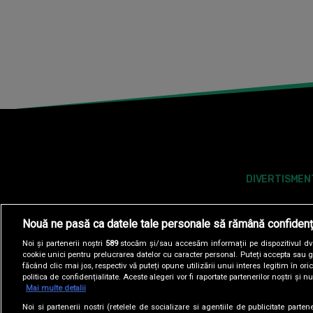
DIVERTISMEN
Nouă ne pasă ca datele tale personale să rămână confidenț
Noi și partenerii noștri
589
stocăm și/sau accesăm informații pe dispozitivul dvs.
cookie unici pentru prelucrarea datelor cu caracter personal. Puteți accepta sau g
făcând clic mai jos, respectiv vă puteți opune utilizării unui interes legitim în 
politica de confidențialitate. Aceste alegeri vor fi raportate partenerilor noștri și n
Mai multe detalii
Noi si partenerii nostri (retelele de socializare si agentiile de publicitate parten
POLITICA DE COOKIES
POLITICA DE CONFI