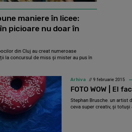
bune maniere în licee:
n picioare nu doar în
obocilor din Cluj au creat numeroase
ții la concursul de miss și mister au pus în
Arhiva
// 9 februarie 2015
FOTO WOW | El fac
Stephan Brusche. un artist 
ceva super creativ, și totuș