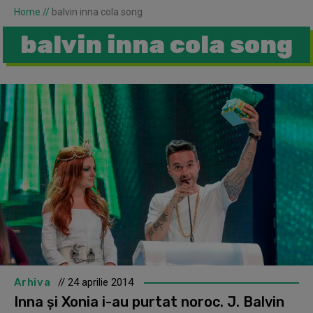
Home
//
balvin inna cola song
balvin inna cola song
Arhiva
// 24 aprilie 2014
Inna şi Xonia i-au purtat noroc. J. Balvin