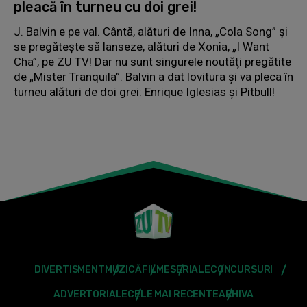
pleacă în turneu cu doi grei!
J. Balvin e pe val. Cântă, alături de Inna, „Cola Song” şi
se pregăteşte să lanseze, alături de Xonia, „I Want
Cha”, pe ZU TV! Dar nu sunt singurele noutăţi pregătite
de „Mister Tranquila”. Balvin a dat lovitura şi va pleca în
turneu alături de doi grei: Enrique Iglesias şi Pitbull!
DIVERTISMENT
MUZICĂ
FILME
SERIALE
CONCURSURI
ADVERTORIALE
CELE MAI RECENTE
ARHIVA