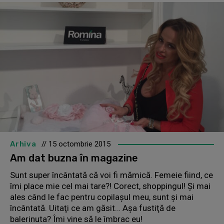
Arhiva
// 15 octombrie 2015
Am dat buzna în magazine
Sunt super încântată că voi fi mămică. Femeie fiind, ce
îmi place mie cel mai tare?! Corect, shoppingul! Şi mai
ales când le fac pentru copilaşul meu, sunt şi mai
încântată. Uitaţi ce am găsit… Aşa fustiţă de
balerinuta? Îmi vine să le îmbrac eu!