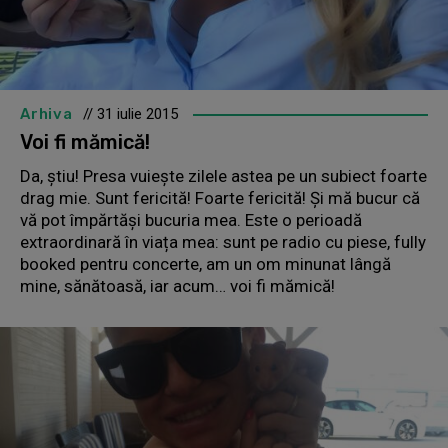
Arhiva
// 31 iulie 2015
Voi fi mămică!
Da, ştiu! Presa vuieşte zilele astea pe un subiect foarte
drag mie. Sunt fericită! Foarte fericită! Şi mă bucur că
vă pot împărtăşi bucuria mea. Este o perioadă
extraordinară în viața mea: sunt pe radio cu piese, fully
booked pentru concerte, am un om minunat lângă
mine, sănătoasă, iar acum… voi fi mămică!