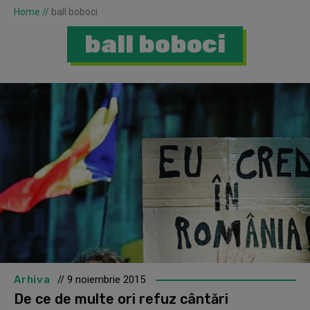
Home
//
ball boboci
ball boboci
Arhiva
// 9 noiembrie 2015
De ce de multe ori refuz cântări