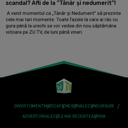
scandal? Afli de la ”Tânăr și nedumerit”!
A venit momentul ca „Tânăr și Nedumerit” să prezinte
cele mai tari momente. Toate fazele la care ai râs cu
gura până la urechi se vor vedea din nou săptămâna
viitoare pe ZU TV, de luni până vineri.
DIVERTISMENT
MUZICĂ
FILME
SERIALE
CONCURSURI
ADVERTORIALE
CELE MAI RECENTE
ARHIVA