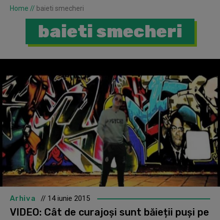
Home
//
baieti smecheri
baieti smecheri
Arhiva
// 14 iunie 2015
VIDEO: Cât de curajoși sunt băieții puși pe