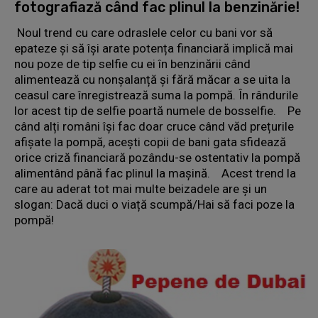
fotografiază când fac plinul la benzinărie!
Noul trend cu care odraslele celor cu bani vor să
epateze și să își arate potența financiară implică mai
nou poze de tip selfie cu ei în benzinării când
alimentează cu nonșalanță și fără măcar a se uita la
ceasul care înregistrează suma la pompă. În rândurile
lor acest tip de selfie poartă numele de bosselfie. Pe
când alți români își fac doar cruce când văd prețurile
afișate la pompă, acești copii de bani gata sfidează
orice criză financiară pozându-se ostentativ la pompă
alimentând până fac plinul la mașină. Acest trend la
care au aderat tot mai multe beizadele are și un
slogan: Dacă duci o viață scumpă/Hai să faci poze la
pompă!