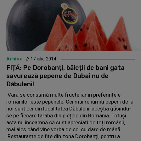
Arhiva
// 17 iulie 2014
FIȚĂ: Pe Dorobanți, băieții de bani gata
savurează pepene de Dubai nu de
Dăbuleni!
Vara se consumă multe fructe iar în preferințele
românilor este pepenele. Cei mai renumiți pepeni de la
noi sunt cei din localitatea Dăbuleni, aceștia găsindu-
se pe fiecare tarabă din piețele din România. Totuși
asta nu înseamnă că sunt apreciați de toți românii,
mai ales când vine vorba de cei cu dare de mână.
Restaurante de fițe din zona Dorobanți, pentru a