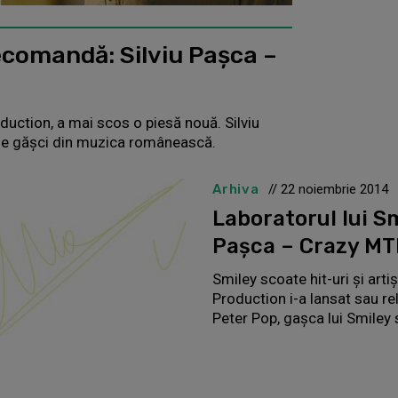
ecomandă: Silviu Paşca –
oduction, a mai scos o piesă nouă. Silviu
ele găşci din muzica românească.
Arhiva
// 22 noiembrie 2014
Laboratorul lui Sm
Paşca – Crazy M
Smiley scoate hit-uri şi art
Production i-a lansat sau re
Peter Pop, gașca lui Smiley 