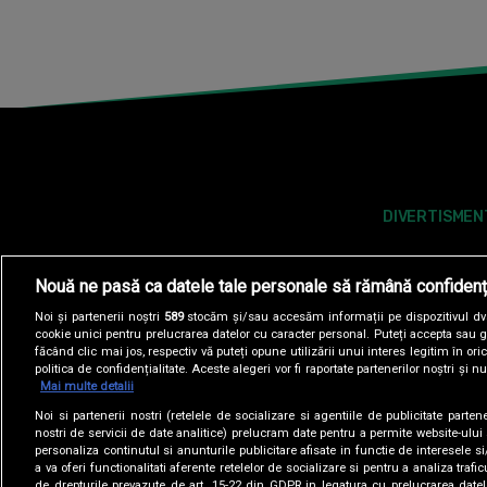
DIVERTISMEN
Nouă ne pasă ca datele tale personale să rămână confidenț
Noi și partenerii noștri
589
stocăm și/sau accesăm informații pe dispozitivul dvs.
cookie unici pentru prelucrarea datelor cu caracter personal. Puteți accepta sau g
făcând clic mai jos, respectiv vă puteți opune utilizării unui interes legitim în 
politica de confidențialitate. Aceste alegeri vor fi raportate partenerilor noștri și n
Mai multe detalii
Noi si partenerii nostri (retelele de socializare si agentiile de publicitate parten
POLITICA DE COOKIES
POLITICA DE CONFI
nostri de servicii de date analitice) prelucram date pentru a permite website-ului
personaliza continutul si anunturile publicitare afisate in functie de interesele si
a va oferi functionalitati aferente retelelor de socializare si pentru a analiza trafic
SITE-URI ANTENA GROUP
A1.RO
ANTENASTARS.
de drepturile prevazute de art. 15-22 din GDPR in legatura cu prelucrarea datel