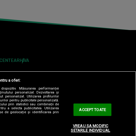
ECENTE
ARHIVA
ntru a oferi:
dispozitiv. Măsurarea performanței
ținutului personalizat. Dezvoltarea și
t personalizat. Utilizarea profilurilor
urilor pentru publicitate personalizată.
ului prin statistici sau combinații de
tru a selecta publicitatea. Utilizarea
ACCEPT TOATE
se de geolocație și identificarea prin
ONTOLOGIC
TERMENI ȘI CONDITII
CONTACT
VREAU SA MODIFIC
SETARILE INDIVIDUAL
OBSERVATORNEWS.RO
SPYNEWS.RO
TVHAPPY.RO