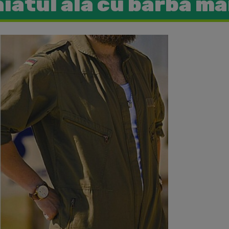
iatul ala cu barba m