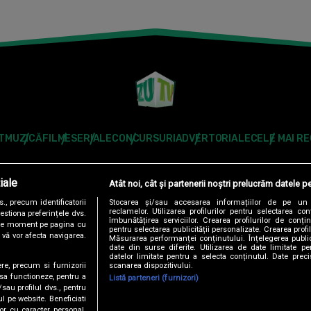
T
MUZICĂ
FILME
SERIALE
CONCURSURI
ADVERTORIALE
CELE MAI R
Modifică Setările
iale
Atât noi, cât și partenerii noștri prelucrăm datele pe
Follow us:
, precum identificatorii
Stocarea și/sau accesarea informațiilor de pe un 
reclamelor. Utilizarea profilurilor pentru selectarea con
estiona preferințele dvs.
îmbunătățirea serviciilor. Crearea profilurilor de conținu
orice moment pe pagina cu
pentru selectarea publicității personalizate. Crearea profil
u vă vor afecta navigarea.
Măsurarea performanței conținutului. Înțelegerea public
date din surse diferite. Utilizarea de date limitate pen
datelor limitate pentru a selecta conținutul. Date preci
scanarea dispozitivului.
ere, precum si furnizorii
DENTIALITATE
ANTENA TV GROUP S.A. – DATE COMPANIE
CODUL DE
 sa functioneze, pentru a
Listă parteneri (furnizori)
/sau profilul dvs., pentru
ul pe website. Beneficiati
RO
AS.RO
CATINE.RO
HELLOTASTE.RO
DEPARINTI.RO
MEDICOOL.RO
or cu caracter personal.