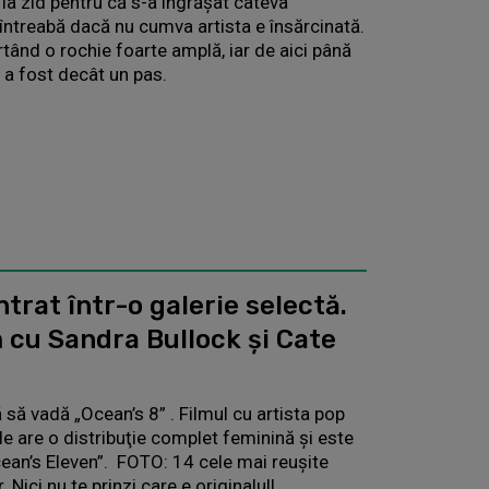
la zid pentru că s-a îngrășat câteva
 întreabă dacă nu cumva artista e însărcinată.
tând o rochie foarte amplă, iar de aici până
u a fost decât un pas.
trat într-o galerie selectă.
m cu Sandra Bullock şi Cate
 să vadă „Ocean’s 8” . Filmul cu artista pop
pale are o distribuţie complet feminină şi este
cean’s Eleven”. FOTO: 14 cele mai reuşite
 Nici nu te prinzi care e originalul!