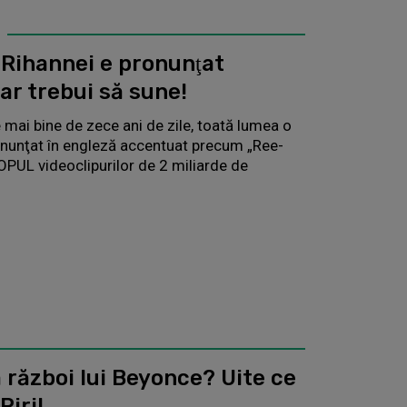
 Rihannei e pronunţat
ar trebui să sune!
 mai bine de zece ani de zile, toată lumea o
onunţat în engleză accentuat precum „Ree-
PUL videoclipurilor de 2 miliarde de
ă război lui Beyonce? Uite ce
Riri!