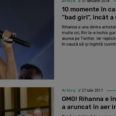
Arhiva
// 31 ianuarie 2018
10 momente în car
”bad girl”, încât a
Rihanna e una dintre artistel
multe ori, Riri le-a închis g
aiurea pe Twitter. Iar replici
în cauză să-și înghită cuvint
Arhiva
// 27 iulie 2017
OMG! Rihanna e în
a aruncat în aer i