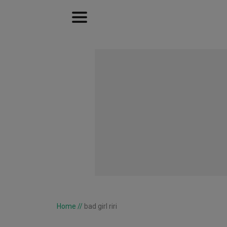
Home
//
bad girl riri