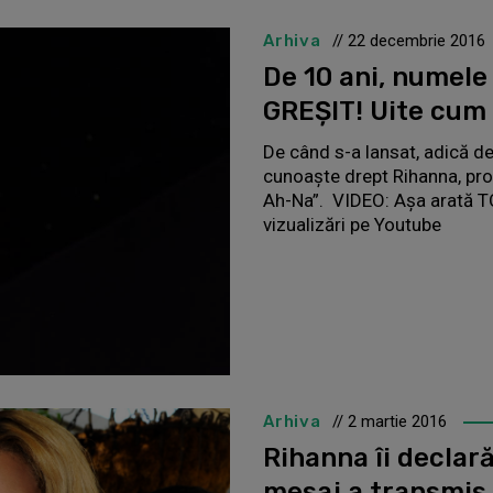
Arhiva
// 22 decembrie 2016
De 10 ani, numele
GREŞIT! Uite cum 
De când s-a lansat, adică de
cunoaşte drept Rihanna, pr
Ah-Na”. VIDEO: Aşa arată TO
vizualizări pe Youtube
Arhiva
// 2 martie 2016
Rihanna îi declar
mesaj a transmis 