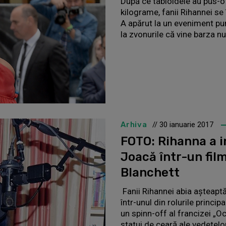
După ce tabloidele au pus-o 
kilograme, fanii Rihannei se
A apărut la un eveniment pur
la zvonurile că vine barza n
Arhiva
// 30 ianuarie 2017
FOTO: Rihanna a in
Joacă într-un fil
Blanchett
Fanii Rihannei abia aşteaptă
într-unul din rolurile princi
un spinn-off al francizei „O
statui de ceară ale vedetelor.