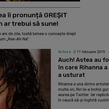
ea îi pronunță GREȘIT
 ar trebui să sune!
 ani de zile, toată lumea o cunoaşte drept
cum „Ree-Ah-Na”.
Arhiva
// 11 februarie 2019
Auch! Astea au f
în care Rihanna a 
a usturat
Rihanna e una dintre artistel
multe ori, Riri le-a închis g
aiurea pe Twitter. Iar replici
în cauză să-și înghită cuvint