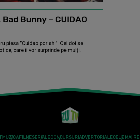
n, Bad Bunny – CUIDAO
ru piesa ”Cuidao por ahi”. Cei doi se
tice, care îi vor surprinde pe mulți.
T
MUZICĂ
FILME
SERIALE
CONCURSURI
ADVERTORIALE
CELE MAI R