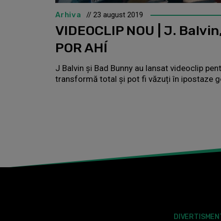
Arhiva
// 23 august 2019
VIDEOCLIP NOU | J. Balvi
POR AHÍ
J Balvin și Bad Bunny au lansat videoclip pent
transformă total și pot fi văzuți în ipostaze go
DIVERTISMEN