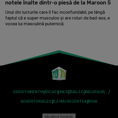
notele înalte dintr-o piesă de la Maroon 5
Unul din lucrurile care îl fac inconfundabil, pe lângă
faptul că e super-musculos și are roluri de bad-ass, e
vocea lui masculină puternică.
DIVERTISMENT
MUZICĂ
FILME
SERIALE
CONCURSURI
ADVERTORIALE
CELE MAI RECENTE
ARHIVA
Modifică Setările