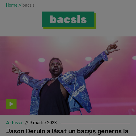
Home
//
bacsis
bacsis
Arhiva
// 9 martie 2023
Jason Derulo a lăsat un bacșiș generos la