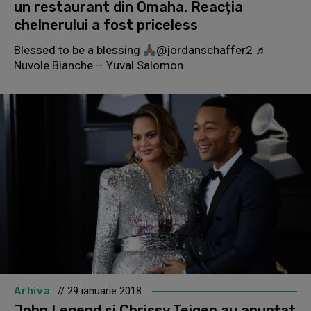
un restaurant din Omaha. Reacția
chelnerului a fost priceless
Blessed to be a blessing
@jordanschaffer2 ♬
Nuvole Bianche – Yuval Salomon
Arhiva
// 29 ianuarie 2018
John Legend și Chrissy Teigen au anunțat