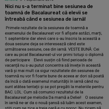
Nici nu s-a terminat bine sesiunea de
toamnă de Bacalaureat că elevii se
întreabă când e sesiunea de iarnă!
Primele rezultate de la sesiunea de toamnă a
examenului de Bacalaureat vor fi afișate astăzi, marți,
1 septembrie dar elevii care s-au înscris la această a
doua sesiune deja se interesează când este
următoarea sesiune, cea din iarnă. VESTE BUNĂ: Cei
care au picat Bacalaureat-ul vor primi totuși o diplomă
de participare Elevii susțin că fiind perioada de
vacanță nu s-au putut concentra să învețe în această
vară și mai mult ca sigur rezultatele din sesiunea de
toamnă nu vor fi foarte bune de aceea ar dori să poată
da încă o dată examenul maturității în iarnă când nu
sunt atâtea tentații și se pot pregăti la materiile pentru
BAC. LOL: Cum să comunici rezultatul de la
Bacalaureat pe melodia Da mamă a Deliei! O sesiune
în iarnă ne-ar da o nouă șansă să luăm acest examen,
știți cum se zice a treia oară e cu noroc. Nu zicem să