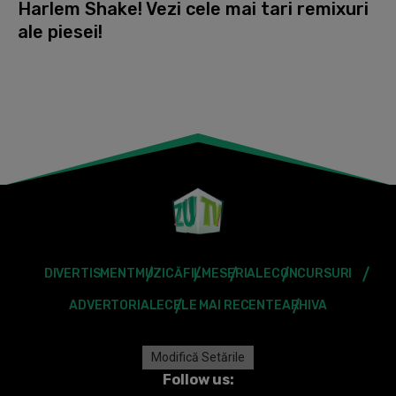
Harlem Shake! Vezi cele mai tari remixuri
ale piesei!
DIVERTISMENT
MUZICĂ
FILME
SERIALE
CONCURSURI
ADVERTORIALE
CELE MAI RECENTE
ARHIVA
Modifică Setările
Follow us: