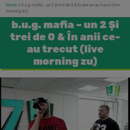
Home
//
b.u.g. mafia - un 2 Şi trei de 0 & În anii ce-au trecut (live
morning zu)
b.u.g. mafia – un 2 Şi
trei de 0 & În anii ce-
au trecut (live
morning zu)