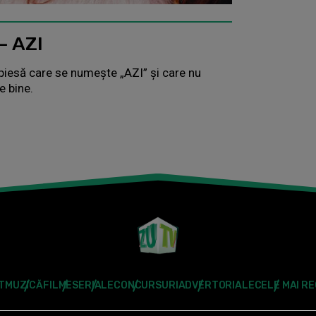
– AZI
piesă care se numește „AZI” și care nu
e bine.
T
MUZICĂ
FILME
SERIALE
CONCURSURI
ADVERTORIALE
CELE MAI R