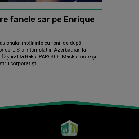
re fanele sar pe Enrique
u anulat întâlnirile cu fanii de după
concert. S-a întâmplat în Azerbadjan la
esfăşurat la Baku. PARODIE: Macklemore şi
ntru corporatişti