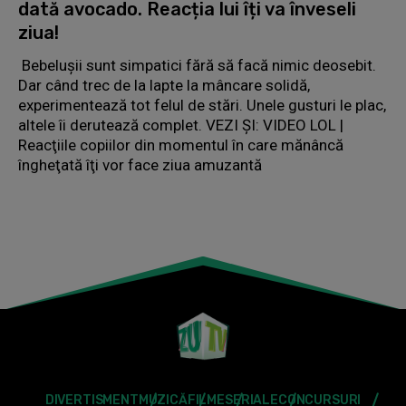
dată avocado. Reacția lui îți va înveseli
ziua!
Bebelușii sunt simpatici fără să facă nimic deosebit.
Dar când trec de la lapte la mâncare solidă,
experimentează tot felul de stări. Unele gusturi le plac,
altele îi derutează complet. VEZI ȘI: VIDEO LOL |
Reacţiile copiilor din momentul în care mănâncă
îngheţată îţi vor face ziua amuzantă
DIVERTISMENT
MUZICĂ
FILME
SERIALE
CONCURSURI