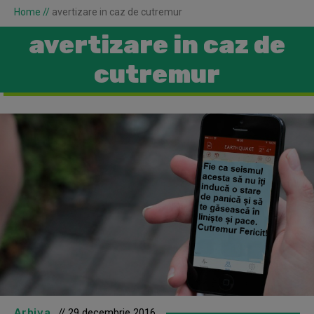
Home
//
avertizare in caz de cutremur
avertizare in caz de
cutremur
Arhiva
// 29 decembrie 2016