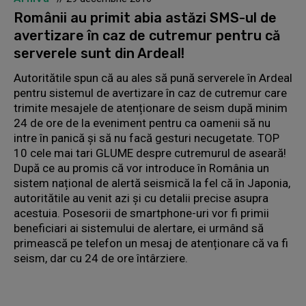
Românii au primit abia astăzi SMS-ul de
avertizare în caz de cutremur pentru că
serverele sunt din Ardeal!
Autoritătile spun că au ales să pună serverele în Ardeal
pentru sistemul de avertizare în caz de cutremur care
trimite mesajele de atenționare de seism după minim
24 de ore de la eveniment pentru ca oamenii să nu
intre în panică și să nu facă gesturi necugetate. TOP
10 cele mai tari GLUME despre cutremurul de aseară!
După ce au promis că vor introduce în România un
sistem național de alertă seismică la fel că în Japonia,
autoritătile au venit azi și cu detalii precise asupra
acestuia. Posesorii de smartphone-uri vor fi primii
beneficiari ai sistemului de alertare, ei urmând să
primească pe telefon un mesaj de atenționare că va fi
seism, dar cu 24 de ore întârziere.