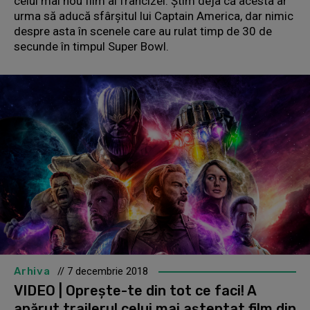
celui mai nou film al francizei. Ştim deja că acesta ar
urma să aducă sfârşitul lui Captain America, dar nimic
despre asta în scenele care au rulat timp de 30 de
secunde în timpul Super Bowl.
Arhiva
// 7 decembrie 2018
VIDEO | Oprește-te din tot ce faci! A
apărut trailerul celui mai așteptat film din