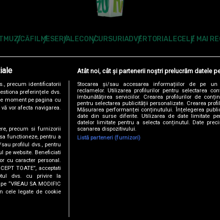
T
MUZICĂ
FILME
SERIALE
CONCURSURI
ADVERTORIALE
CELE MAI R
Modifică Setările
iale
Atât noi, cât și partenerii noștri prelucrăm datele pe
Follow us:
, precum identificatorii
Stocarea și/sau accesarea informațiilor de pe un 
reclamelor. Utilizarea profilurilor pentru selectarea con
estiona preferințele dvs.
îmbunătățirea serviciilor. Crearea profilurilor de conținu
orice moment pe pagina cu
pentru selectarea publicității personalizate. Crearea profil
u vă vor afecta navigarea.
Măsurarea performanței conținutului. Înțelegerea public
date din surse diferite. Utilizarea de date limitate pen
datelor limitate pentru a selecta conținutul. Date preci
scanarea dispozitivului.
ere, precum si furnizorii
DENTIALITATE
ANTENA TV GROUP S.A. – DATE COMPANIE
CODUL DE
 sa functioneze, pentru a
Listă parteneri (furnizori)
/sau profilul dvs., pentru
ul pe website. Beneficiati
RO
AS.RO
CATINE.RO
HELLOTASTE.RO
DEPARINTI.RO
MEDICOOL.RO
or cu caracter personal.
ACCEPT TOATE”, acceptati
USEIT.RO
RETETEFELDEFEL.RO
TRENDS ANTENAPLAY
ANTENAPLA
tul dvs. cu privire la
ick pe “VREAU SA MODIFIC
n cele legate de cookie
este creat și administrat de Digital Antena Group. Toate drepturile rezervate. © 