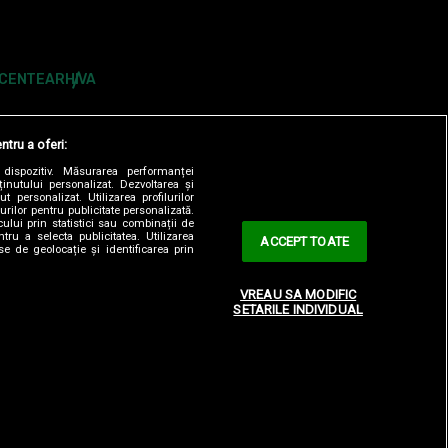
ECENTE
ARHIVA
ntru a oferi:
dispozitiv. Măsurarea performanței
ținutului personalizat. Dezvoltarea și
t personalizat. Utilizarea profilurilor
urilor pentru publicitate personalizată.
ului prin statistici sau combinații de
tru a selecta publicitatea. Utilizarea
ACCEPT TOATE
se de geolocație și identificarea prin
ONTOLOGIC
TERMENI ȘI CONDITII
CONTACT
VREAU SA MODIFIC
SETARILE INDIVIDUAL
OBSERVATORNEWS.RO
SPYNEWS.RO
TVHAPPY.RO
Y
2023 ZUTV.ro