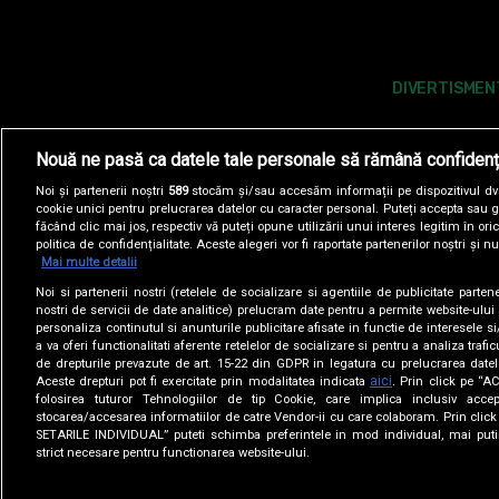
DIVERTISMEN
Nouă ne pasă ca datele tale personale să rămână confidenț
Noi și partenerii noștri
589
stocăm și/sau accesăm informații pe dispozitivul dvs.
cookie unici pentru prelucrarea datelor cu caracter personal. Puteți accepta sau g
făcând clic mai jos, respectiv vă puteți opune utilizării unui interes legitim în 
politica de confidențialitate. Aceste alegeri vor fi raportate partenerilor noștri și n
Mai multe detalii
Noi si partenerii nostri (retelele de socializare si agentiile de publicitate parten
POLITICA DE COOKIES
POLITICA DE CONFI
nostri de servicii de date analitice) prelucram date pentru a permite website-ului
personaliza continutul si anunturile publicitare afisate in functie de interesele si
a va oferi functionalitati aferente retelelor de socializare si pentru a analiza trafic
SITE-URI ANTENA GROUP
A1.RO
ANTENASTARS.
de drepturile prevazute de art. 15-22 din GDPR in legatura cu prelucrarea datel
aici
Aceste drepturi pot fi exercitate prin modalitatea indicata
. Prin click pe “
folosirea tuturor Tehnologiilor de tip Cookie, care implica inclusiv accep
stocarea/accesarea informatiilor de catre Vendor-ii cu care colaboram. Prin cl
SETARILE INDIVIDUAL” puteti schimba preferintele in mod individual, mai puti
strict necesare pentru functionarea website-ului.
Acest site 