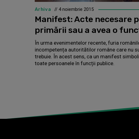
Arhiva
// 4 noiembrie 2015
Manifest: Acte necesare 
primării sau a avea o func
În urma evenimentelor recente, furia românil
incompetența autoritătilor române care nu su
trebuie. În acest sens, ca un manifest simbol
toate persoanele în funcții publice.