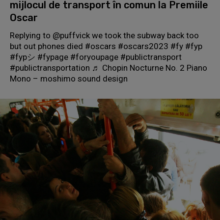
mijlocul de transport în comun la Premiile
Oscar
Replying to @puffvick we took the subway back too
but out phones died #oscars #oscars2023 #fy #fyp
#fypシ #fypage #foryoupage #publictransport
#publictransportation ♬ Chopin Nocturne No. 2 Piano
Mono – moshimo sound design