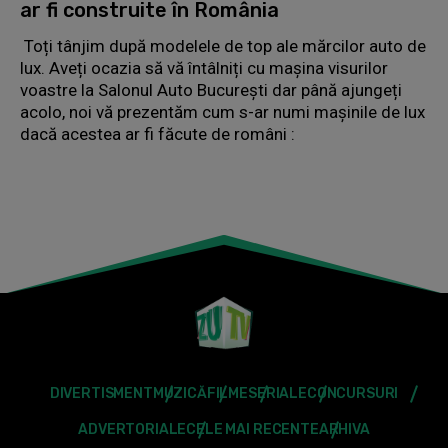
ar fi construite în România
Toți tânjim după modelele de top ale mărcilor auto de
lux. Aveți ocazia să vă întâlniți cu mașina visurilor
voastre la Salonul Auto București dar până ajungeți
acolo, noi vă prezentăm cum s-ar numi mașinile de lux
dacă acestea ar fi făcute de români :
DIVERTISMENT
MUZICĂ
FILME
SERIALE
CONCURSURI
ADVERTORIALE
CELE MAI RECENTE
ARHIVA