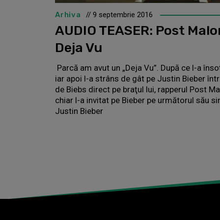
Arhiva
// 9 septembrie 2016
AUDIO TEASER: Post Malon
Deja Vu
Parcă am avut un „Deja Vu”. După ce l-a însoţi
iar apoi l-a strâns de gât pe Justin Bieber într
de Biebs direct pe braţul lui, rapperul Post M
chiar l-a invitat pe Bieber pe următorul său si
Justin Bieber