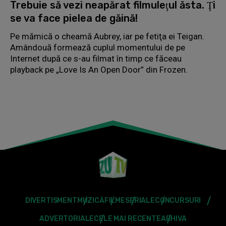
Trebuie să vezi neapărat filmuleţul ăsta. Ţi
se va face pielea de găină!
Pe mămică o cheamă Aubrey, iar pe fetiţa ei Teigan.
Amândouă formează cuplul momentului de pe
Internet după ce s-au filmat în timp ce făceau
playback pe „Love Is An Open Door” din Frozen.
DIVERTISMENT
MUZICĂ
FILME
SERIALE
CONCURSURI
ADVERTORIALE
CELE MAI RECENTE
ARHIVA