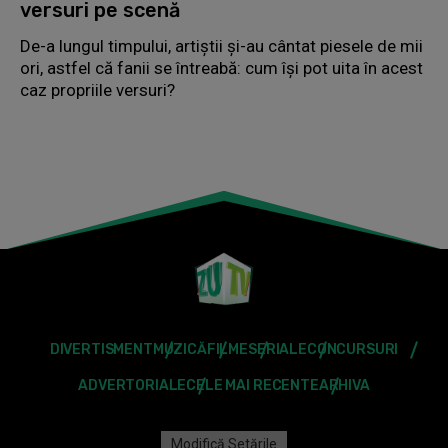
versuri pe scenă
De-a lungul timpului, artiștii și-au cântat piesele de mii
ori, astfel că fanii se întreabă: cum își pot uita în acest
caz propriile versuri?
DIVERTISMENT
MUZICĂ
FILME
SERIALE
CONCURSURI
ADVERTORIALE
CELE MAI RECENTE
ARHIVA
Modifică Setările