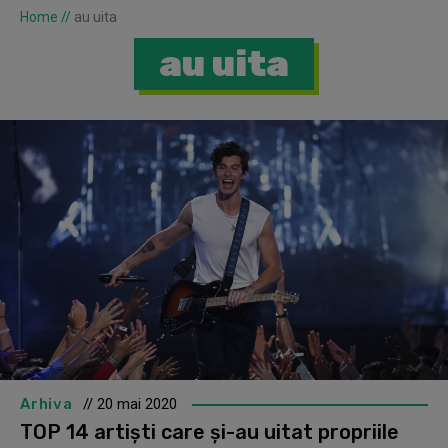
Home
//
au uita
au uita
Arhiva
// 20 mai 2020
TOP 14 artiști care și-au uitat propriile