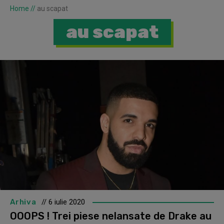
Home
//
au scapat
au scapat
Arhiva
// 6 iulie 2020
OOOPS ! Trei piese nelansate de Drake au