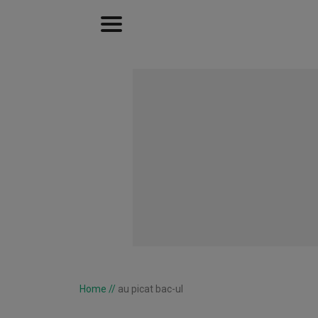
Home
//
au picat bac-ul