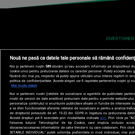
DIVERTISMEN
Nouă ne pasă ca datele tale personale să rămână confidenț
Noi și partenerii noștri
589
stocăm și/sau accesăm informații pe dispozitivul dvs.
cookie unici pentru prelucrarea datelor cu caracter personal. Puteți accepta sau g
făcând clic mai jos, respectiv vă puteți opune utilizării unui interes legitim în 
politica de confidențialitate. Aceste alegeri vor fi raportate partenerilor noștri și n
Mai multe detalii
Noi si partenerii nostri (retelele de socializare si agentiile de publicitate parten
POLITICA DE COOKIES
POLITICA DE CONFI
nostri de servicii de date analitice) prelucram date pentru a permite website-ului
personaliza continutul si anunturile publicitare afisate in functie de interesele si
a va oferi functionalitati aferente retelelor de socializare si pentru a analiza trafic
SITE-URI ANTENA GROUP
A1.RO
ANTENASTARS.
de drepturile prevazute de art. 15-22 din GDPR in legatura cu prelucrarea datel
aici
Aceste drepturi pot fi exercitate prin modalitatea indicata
. Prin click pe “
folosirea tuturor Tehnologiilor de tip Cookie, care implica inclusiv accep
stocarea/accesarea informatiilor de catre Vendor-ii cu care colaboram. Prin cl
SETARILE INDIVIDUAL” puteti schimba preferintele in mod individual, mai puti