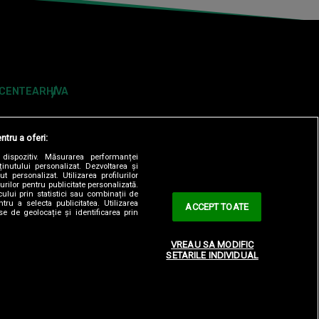
ECENTE
ARHIVA
ntru a oferi:
dispozitiv. Măsurarea performanței
ținutului personalizat. Dezvoltarea și
t personalizat. Utilizarea profilurilor
urilor pentru publicitate personalizată.
ului prin statistici sau combinații de
tru a selecta publicitatea. Utilizarea
ACCEPT TOATE
se de geolocație și identificarea prin
ONTOLOGIC
TERMENI ȘI CONDITII
CONTACT
VREAU SA MODIFIC
SETARILE INDIVIDUAL
OBSERVATORNEWS.RO
SPYNEWS.RO
TVHAPPY.RO
Y