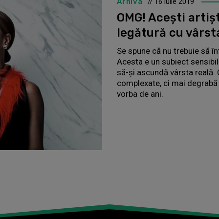
Arhiva
// 16 iulie 2019
OMG! Acești artișt
legătură cu vârsta
Se spune că nu trebuie să în
Acesta e un subiect sensibil 
să-și ascundă vârsta reală. 
complexate, ci mai degrabă i
vorba de ani.