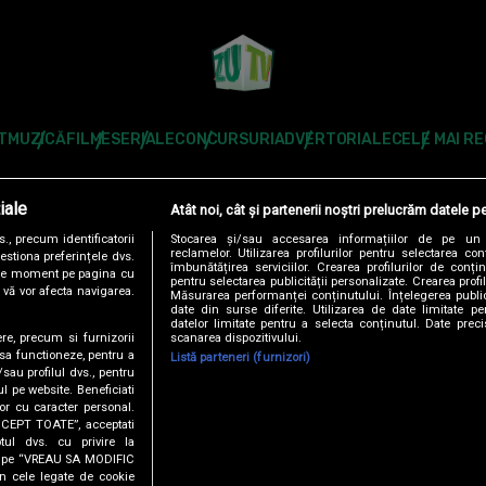
T
MUZICĂ
FILME
SERIALE
CONCURSURI
ADVERTORIALE
CELE MAI R
Modifică Setările
iale
Atât noi, cât și partenerii noștri prelucrăm datele pe
Follow us:
, precum identificatorii
Stocarea și/sau accesarea informațiilor de pe un 
reclamelor. Utilizarea profilurilor pentru selectarea con
estiona preferințele dvs.
îmbunătățirea serviciilor. Crearea profilurilor de conținu
orice moment pe pagina cu
pentru selectarea publicității personalizate. Crearea profil
u vă vor afecta navigarea.
Măsurarea performanței conținutului. Înțelegerea public
date din surse diferite. Utilizarea de date limitate pen
datelor limitate pentru a selecta conținutul. Date preci
scanarea dispozitivului.
ere, precum si furnizorii
DENTIALITATE
ANTENA TV GROUP S.A. – DATE COMPANIE
CODUL DE
 sa functioneze, pentru a
Listă parteneri (furnizori)
/sau profilul dvs., pentru
ul pe website. Beneficiati
RO
AS.RO
CATINE.RO
HELLOTASTE.RO
DEPARINTI.RO
MEDICOOL.RO
or cu caracter personal.
ACCEPT TOATE”, acceptati
USEIT.RO
RETETEFELDEFEL.RO
TRENDS ANTENAPLAY
ANTENAPLA
tul dvs. cu privire la
ick pe “VREAU SA MODIFIC
n cele legate de cookie