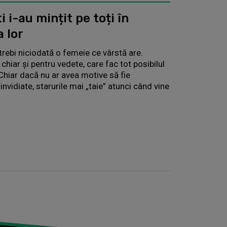
i i-au mințit pe toți în
 lor
trebi niciodată o femeie ce vârstă are.
chiar și pentru vedete, care fac tot posibilul
Chiar dacă nu ar avea motive să fie
nvidiate, starurile mai „taie” atunci când vine