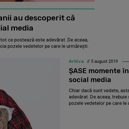
nii au descoperit că
ial media
 tot ce postează este adevărat. De aceaa,
recia pozele vedetelor pe care le urmărești.
Arhiva
// 5 august 2019
ȘASE momente în 
social media
Chiar dacă sunt vedete, ast
adevărat. De aceaa, trebuie s
pozele vedetelor pe care le 