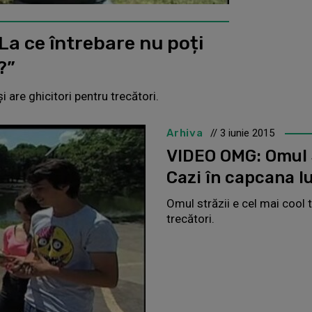
La ce întrebare nu poți
?”
i are ghicitori pentru trecători.
Arhiva
// 3 iunie 2015
VIDEO OMG: Omul S
Cazi în capcana l
Omul străzii e cel mai cool t
trecători.