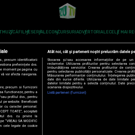
T
MUZICĂ
FILME
SERIALE
CONCURSURI
ADVERTORIALE
CELE MAI R
Modifică Setările
iale
Atât noi, cât și partenerii noștri prelucrăm datele pe
Follow us:
, precum identificatorii
Stocarea și/sau accesarea informațiilor de pe un 
reclamelor. Utilizarea profilurilor pentru selectarea con
estiona preferințele dvs.
îmbunătățirea serviciilor. Crearea profilurilor de conținu
orice moment pe pagina cu
pentru selectarea publicității personalizate. Crearea profil
u vă vor afecta navigarea.
Măsurarea performanței conținutului. Înțelegerea public
date din surse diferite. Utilizarea de date limitate pen
datelor limitate pentru a selecta conținutul. Date preci
scanarea dispozitivului.
ere, precum si furnizorii
DENTIALITATE
ANTENA TV GROUP S.A. – DATE COMPANIE
CODUL DE
 sa functioneze, pentru a
Listă parteneri (furnizori)
/sau profilul dvs., pentru
ul pe website. Beneficiati
RO
AS.RO
CATINE.RO
HELLOTASTE.RO
DEPARINTI.RO
MEDICOOL.RO
or cu caracter personal.
ACCEPT TOATE”, acceptati
USEIT.RO
RETETEFELDEFEL.RO
TRENDS ANTENAPLAY
ANTENAPLA
tul dvs. cu privire la
ick pe “VREAU SA MODIFIC
n cele legate de cookie