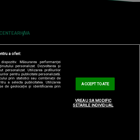
ECENTE
ARHIVA
ntru a oferi:
dispozitiv. Măsurarea performanței
ținutului personalizat. Dezvoltarea și
t personalizat. Utilizarea profilurilor
urilor pentru publicitate personalizată.
ului prin statistici sau combinații de
tru a selecta publicitatea. Utilizarea
ACCEPT TOATE
se de geolocație și identificarea prin
ONTOLOGIC
TERMENI ȘI CONDITII
CONTACT
VREAU SA MODIFIC
SETARILE INDIVIDUAL
OBSERVATORNEWS.RO
SPYNEWS.RO
TVHAPPY.RO
Y