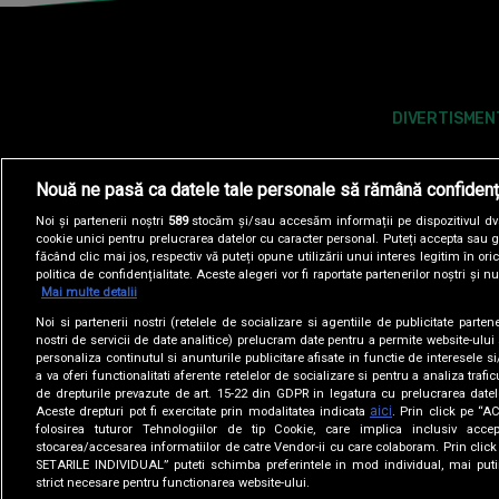
DIVERTISMEN
Nouă ne pasă ca datele tale personale să rămână confidenț
Noi și partenerii noștri
589
stocăm și/sau accesăm informații pe dispozitivul dvs.
cookie unici pentru prelucrarea datelor cu caracter personal. Puteți accepta sau g
făcând clic mai jos, respectiv vă puteți opune utilizării unui interes legitim în 
politica de confidențialitate. Aceste alegeri vor fi raportate partenerilor noștri și n
Mai multe detalii
Noi si partenerii nostri (retelele de socializare si agentiile de publicitate parten
POLITICA DE COOKIES
POLITICA DE CONFI
nostri de servicii de date analitice) prelucram date pentru a permite website-ului
personaliza continutul si anunturile publicitare afisate in functie de interesele si
a va oferi functionalitati aferente retelelor de socializare si pentru a analiza trafic
SITE-URI ANTENA GROUP
A1.RO
ANTENASTARS.
de drepturile prevazute de art. 15-22 din GDPR in legatura cu prelucrarea datel
aici
Aceste drepturi pot fi exercitate prin modalitatea indicata
. Prin click pe “
folosirea tuturor Tehnologiilor de tip Cookie, care implica inclusiv accep
stocarea/accesarea informatiilor de catre Vendor-ii cu care colaboram. Prin cl
SETARILE INDIVIDUAL” puteti schimba preferintele in mod individual, mai puti
strict necesare pentru functionarea website-ului.