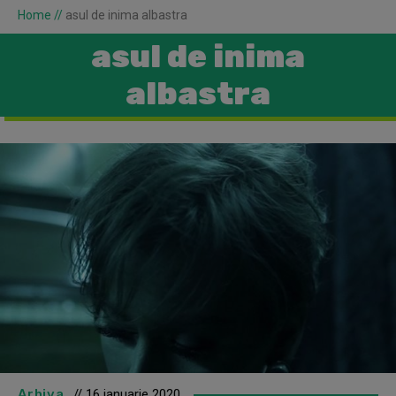
Home
//
asul de inima albastra
asul de inima
albastra
Arhiva
// 16 ianuarie 2020