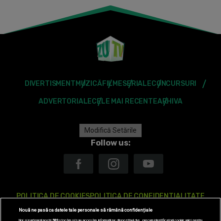
DIVERTISMENT
MUZICĂ
FILME
SERIALE
CONCURSURI
ADVERTORIALE
CELE MAI RECENTE
ARHIVA
Modifică Setările
Follow us:
POLITICA DE COOKIES
POLITICA DE CONFIDENTIALITATE
Nouă ne pasă ca datele tale personale să rămână confidențiale
ANTENA TV GROUP S.A. – DATE COMPANIE
Noi și partenerii noștri
589
stocăm și/sau accesăm informații pe dispozitivul dvs., precum identificatorii cookie unici pentru