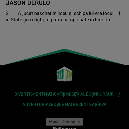
JASON DERULO
2. A jucat baschet în liceu și echipa lui era locul 14
în State și a câștigat patru campionate în Florida.
DIVERTISMENT
MUZICĂ
FILME
SERIALE
CONCURSURI
ADVERTORIALE
CELE MAI RECENTE
ARHIVA
Modifică Setările
Follow us: