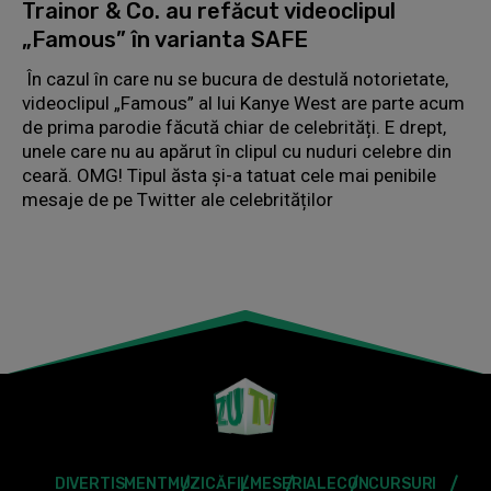
Trainor & Co. au refăcut videoclipul
„Famous” în varianta SAFE
În cazul în care nu se bucura de destulă notorietate,
videoclipul „Famous” al lui Kanye West are parte acum
de prima parodie făcută chiar de celebrități. E drept,
unele care nu au apărut în clipul cu nuduri celebre din
ceară. OMG! Tipul ăsta și-a tatuat cele mai penibile
mesaje de pe Twitter ale celebrităților
DIVERTISMENT
MUZICĂ
FILME
SERIALE
CONCURSURI